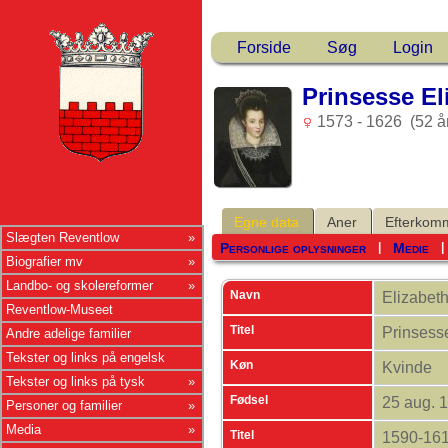
Forside
Søg
Login
Prinsesse El
1573 - 1626 (52 å
Egne data
Aner
Efterkom
Slægten Reventlow
Personlige oplysninger
Medie
|
Biografier mv
Landbo- og skolereformer
Navn
Elizabeth
Reventlow-Museet
Titel
Prinses
Andre adelige familier
Tekster og links på engelsk
Køn
Kvinde
Tekster og links på tysk
Fødsel
25 aug. 
Personer og familier
Media
Titel
1590-16