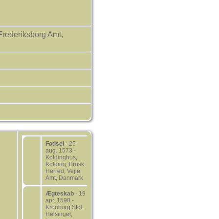
Frederiksborg Amt,
Fødsel
- 25
aug. 1573 -
Koldinghus,
Kolding, Brusk
Herred, Vejle
Amt, Danmark
Ægteskab
- 19
apr. 1590 -
Kronborg Slot,
Helsingør,