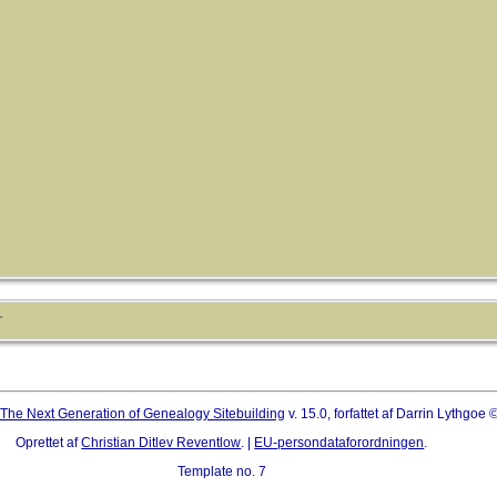
r
The Next Generation of Genealogy Sitebuilding
v. 15.0, forfattet af Darrin Lythgoe
Oprettet af
Christian Ditlev Reventlow
. |
EU-persondataforordningen
.
Template no. 7