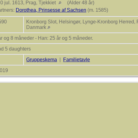
0 jul. 1613, Prag, Tjekkiet
(Alder 48 år)
rtners:
Dorothea, Prinsesse af Sachsen
(m. 1585)
1590
Kronborg Slot, Helsingør, Lynge-Kronborg Herred, 
Danmark
år og 8 måneder - Han: 25 år og 5 måneder.
nd 5 daughters
Gruppeskema
|
Familietavle
2019