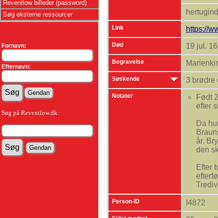
Reventlow billeder (password)
hertugin
Søg eksterne ressourcer
Link
https://
Død
19 jul. 1
Fornavn:
Begravelse
Marienki
Efternavn:
Søskende
3 brødre
Notater
Født 2
efter 
Søg på Reventlow.dk:
Da hun
Brauns
år. Br
den s
Efter 
efterf
Trediv
Person-ID
Elisab
I4872
Hun st