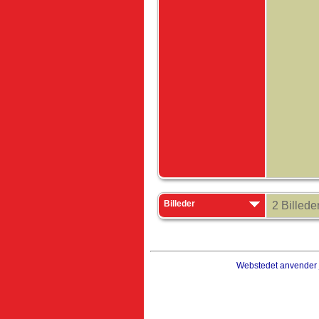
Billeder
2 Billede
Webstedet anvender