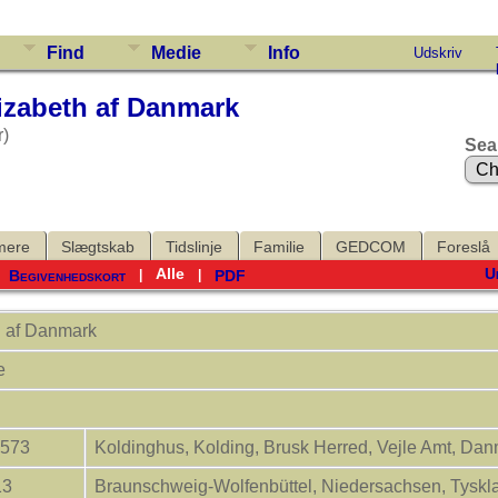
Find
Medie
Info
Udskriv
izabeth af Danmark
r)
Sea
mere
Slægtskab
Tidslinje
Familie
GEDCOM
Foreslå
Alle
U
Begivenhedskort
PDF
|
|
|
 af
Danmark
se
1573
Koldinghus, Kolding, Brusk Herred, Vejle Amt, Da
13
Braunschweig-Wolfenbüttel, Niedersachsen, Tysk