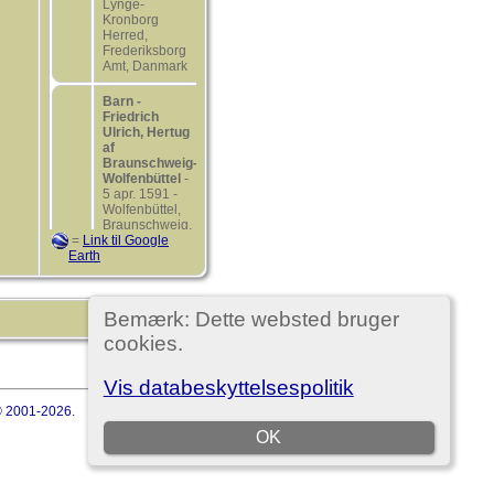
Lynge-
Kronborg
Herred,
Frederiksborg
Amt, Danmark
Barn -
Friedrich
Ulrich, Hertug
af
Braunschweig-
Wolfenbüttel
-
5 apr. 1591 -
Wolfenbüttel,
Braunschweig,
=
Link til Google
Niedersachsen,
Earth
Tyskland
Barn - Sofie
Hedwig,
Bemærk: Dette websted bruger
Prinsesse af
Braunschweig-
cookies.
Wolfenbüttel
-
20 feb. 1592 -
Wolfenbüttel,
Vis databeskyttelsespolitik
Braunschweig,
 © 2001-2026.
Niedersachsen,
Tyskland
OK
Barn -
Elisabeth,