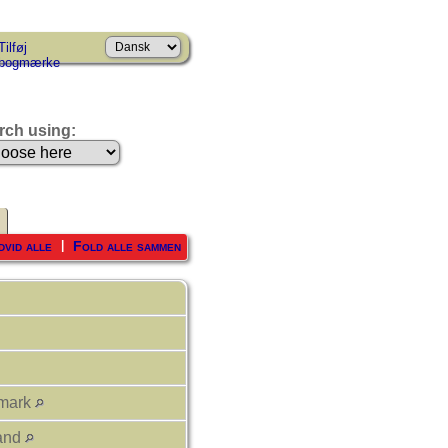
Tilføj
bogmærke
rch using:
dvid alle
Fold alle sammen
|
nmark
land