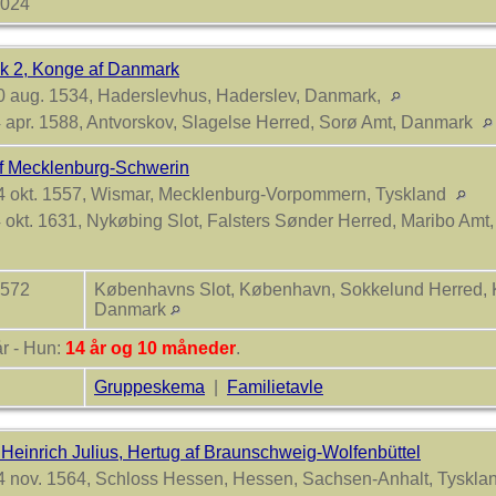
2024
ik 2, Konge af Danmark
 aug. 1534, Haderslevhus, Haderslev, Danmark,
 apr. 1588, Antvorskov, Slagelse Herred, Sorø Amt, Danmark
af Mecklenburg-Schwerin
 okt. 1557, Wismar, Mecklenburg-Vorpommern, Tyskland
 okt. 1631, Nykøbing Slot, Falsters Sønder Herred, Maribo Am
1572
Københavns Slot, København, Sokkelund Herred,
Danmark
år - Hun:
14 år og 10 måneder
.
Gruppeskema
|
Familietavle
 Heinrich Julius, Hertug af Braunschweig-Wolfenbüttel
 nov. 1564, Schloss Hessen, Hessen, Sachsen-Anhalt, Tyskla