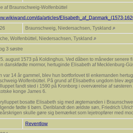
de af Braunschweig-Wolfenbüttel
www.wikiwand.com/da/articles/Elisabeth_af_Danmark_(1573-162
626
Braunschweig, Niedersachsen, Tyskland
rche, Wolfenbüttel, Niedersachsen, Tyskland
 og 3 søstre
5. august 1573 på Koldinghus. Ved dåben to måneder senere fi
sin danskfødte mormor, hertuginde Elisabeth af Mecklenburg-Gü
 var 14 år gammel, blev hun bortforlovet til enkemanden hertug 
chweig-Wolfenbüttel. På grund af Elisabeths ungdom blev ægt
ylluppet fandt sted i 1590 på Kronborg i overværelse af søster
kotske konge James 6.
brylluppet bosatte Elisabeth sig med ægtemanden i Braunschwe
ølgende fødte ti børn. Deriblandt den ældste søn, Friedrich Ulri
eårskrigen skulle gøre sig bemærket som lejetropfører med mo
eth døde i Braunschweig 19. juli 1626 og ligger begravet i Marie
Reventlow
od livet igennem i tæt forbindelse med sin bror Christian 4.