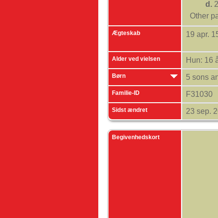
d.
2
Other pa
Ægteskab
19 apr. 
Alder ved vielsen
Hun: 16 
Børn
5 sons a
Familie-ID
F31030
Sidst ændret
23 sep. 
Begivenhedskort