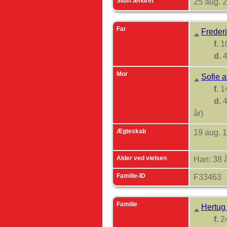
Sidst ændret
25 aug. 
Far
Freder
f.
10
d.
4
Mor
Sofie 
f.
14
d.
4
år)
Ægteskab
19 aug. 
Alder ved vielsen
Han: 38 
Familie-ID
F33463
Familie
Hertug
f.
24