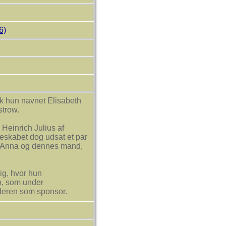
6)
k hun navnet Elisabeth
strow.
Heinrich Julius af
eskabet dog udsat et par
en Anna og dennes mand,
ig, hvor hun
ch, som under
deren som sponsor.
nkirche i Wolfenbüttel.