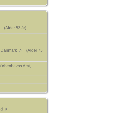
(Alder 53 år)
t, Danmark
(Alder 73
 Københavns Amt,
nd