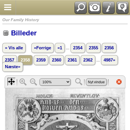
Our Family History
Billeder
...
» Vis alle
«Forrige
«1
2354
2355
2356
...
2357
2358
2359
2360
2361
2362
4987»
Næste»