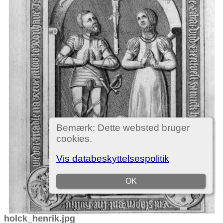
holck_henrik.jpg