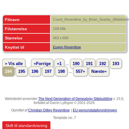
Filnavn
Count_Reventlow_by_Brian_Searby_(Middleton
Filstørrelse
109.09k
Størrelse
463 x 600
Knyttet til
Eugen Reventlow
...
» Vis alle
«Forrige
«1
190
191
192
193
...
194
195
196
197
198
557»
Næste»
Webstedet anvender
The Next Generation of Genealogy Sitebuilding
v. 15.0,
forfattet af Darrin Lythgoe © 2001-2026.
Oprettet af
Christian Ditlev Reventlow
. |
EU-persondataforordningen
.
Template no. 7
Skift til standardvisning