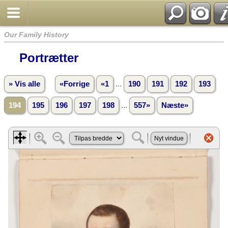
Our Family History
Portrætter
...
» Vis alle
«Forrige
«1
190
191
192
193
...
194
195
196
197
198
557»
Næste»